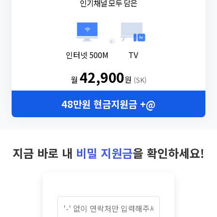
인기채널 모두 담은
+
인터넷 500M
TV
42,900
월
원
(SK)
48만원 현금지원금 +@
지금 바로 내
비밀 지원금
을 확인하세요!