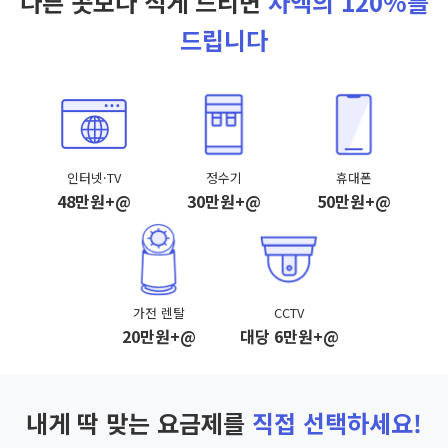
다른 곳보다 적게 드리면
차액의 120%를
드립니다
인터넷·TV
정수기
휴대폰
48만원+@
30만원+@
50만원+@
가전 렌탈
CCTV
20만원+@
대당 6만원+@
내게 딱 맞는 요금제를
직접 선택하세요!