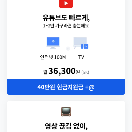
유튜브도 빠르게,
1~2인 가구라면 충분해요
+
인터넷 100M
TV
36,300
월
원
(SK)
40만원 현금지원금 +@
영상 끊김 없이,