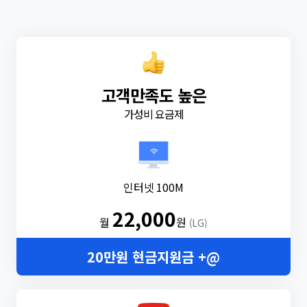
고객만족도 높은
가성비 요금제
인터넷 100M
22,000
월
원
(LG)
20만원 현금지원금 +@